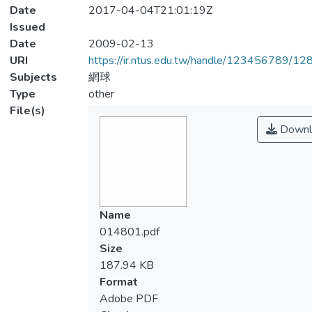
Date
2017-04-04T21:01:19Z
Issued
Date
2009-02-13
URI
https://ir.ntus.edu.tw/handle/123456789/1
Subjects
網球
Type
other
File(s)
Downl
Name
014801.pdf
Size
187.94 KB
Format
Adobe PDF