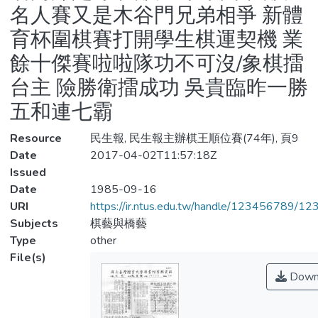
名人賽又是木谷門兄弟相爭 新體
育杯圍棋賽打開學生棋運契機 業
餘十傑賽啦啦隊功不可沒/象棋擂
台主 險勝衛擂成功 吳貴臨昨一勝
五和連七霸
Resource
民生報, 民生報主辦棋王順位賽(74年), 頁9
Date
2017-04-02T11:57:18Z
Issued
Date
1985-09-16
URI
https://ir.ntus.edu.tw/handle/123456789/1
Subjects
棋藝與橋藝
Type
other
File(s)
Down