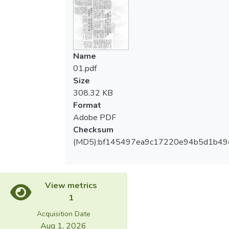
Name
01.pdf
Size
308.32 KB
Format
Adobe PDF
Checksum
(MD5):bf145497ea9c17220e94b5d1b49
View metrics
1
Acquisition Date
Aug 1, 2026