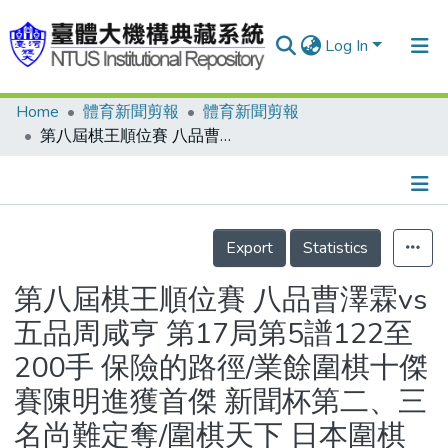
Log In
Home
體育新聞剪報
體育新聞剪報
Communities & Collections
第八屆棋王順位賽 八品曹澤霖vs五品周咸亨 第17局第5譜122至200手 保險的路徑/業餘圍棋十傑賽陳明進獲首傑 新聞杯第二、三名尚難定奪/圍棋天下 日本圍棋名人賽又是木谷門兄弟相爭 新體育杯圍棋賽打開學生棋運契機 業餘十傑賽啦啦隊功不可沒/象棋擂台主 險勝衛擂成功 吳貴臨昨一勝五和連七霸
Research Outputs
Fundings & Projects
Details
People
Export
Statistics
Organizations
第八屆棋王順位賽 八品曹澤霖vs
Statistics
五品周咸亨 第17局第5譜122至
200手 保險的路徑/業餘圍棋十傑
賽陳明進獲首傑 新聞杯第二、三
名尚難定奪/圍棋天下 日本圍棋