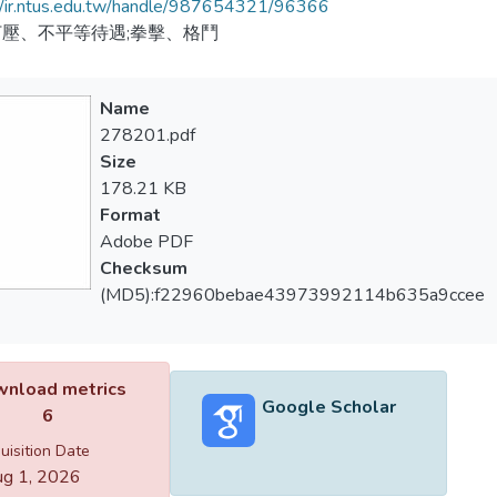
//ir.ntus.edu.tw/handle/987654321/96366
壓、不平等待遇;拳擊、格鬥
Name
278201.pdf
Size
178.21 KB
Format
Adobe PDF
Checksum
(MD5):f22960bebae43973992114b635a9ccee
nload metrics
Google Scholar
6
uisition Date
g 1, 2026