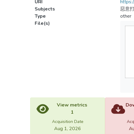
URI
https:
Subjects
惡意打
Type
other
File(s)
View metrics
Dow
1
Acquisition Date
Acq
Aug 1, 2026
Au