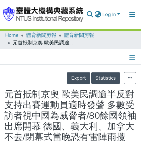
Log In
Home
體育新聞剪報
體育新聞剪報
Communities & Collections
元首抵制京奧 歐美民調逾半反對 支持出賽運動員適時發聲 多數受訪者視中國為威脅者/80餘國領袖出席開幕 德國、義大利、加拿大不去/閉幕式當晚恐有雷陣雨攪局/天安門脈動 奧運開放示威 假戲真做?
Research Outputs
Fundings & Projects
Details
People
Export
Statistics
Organizations
元首抵制京奧 歐美民調逾半反對
Statistics
支持出賽運動員適時發聲 多數受
訪者視中國為威脅者/80餘國領袖
出席開幕 德國、義大利、加拿大
不去/閉幕式當晚恐有雷陣雨攪