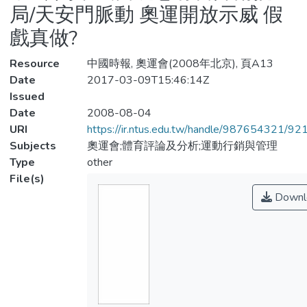
局/天安門脈動 奧運開放示威 假
戲真做?
Resource
中國時報, 奧運會(2008年北京), 頁A13
Date
2017-03-09T15:46:14Z
Issued
Date
2008-08-04
URI
https://ir.ntus.edu.tw/handle/987654321/92
Subjects
奧運會;體育評論及分析;運動行銷與管理
Type
other
File(s)
Downl