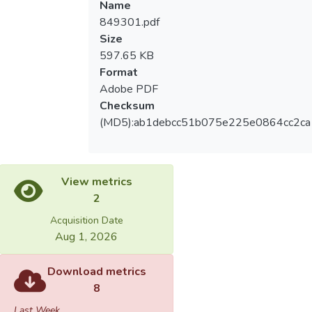
Name
849301.pdf
Size
597.65 KB
Format
Adobe PDF
Checksum
(MD5):ab1debcc51b075e225e0864cc2c
View metrics
2
Acquisition Date
Aug 1, 2026
Download metrics
8
Last Week