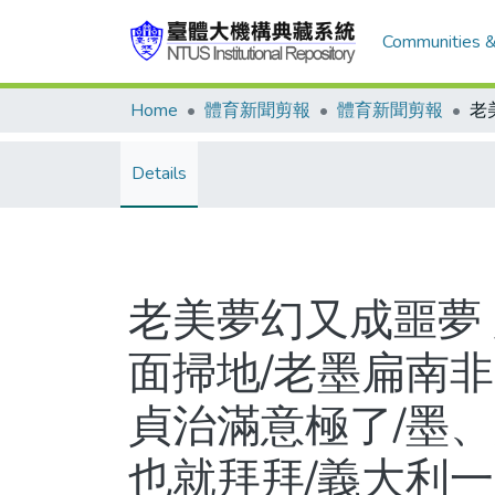
Communities &
Home
體育新聞剪報
體育新聞剪報
Details
老美夢幻又成噩夢
面掃地/老墨扁南非
貞治滿意極了/墨、
也就拜拜/義大利