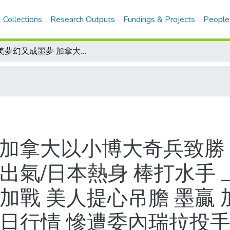
 Collections
Research Outputs
Fundings & Projects
People
老美夢幻又成噩夢 加拿大以小博大奇兵致勝 超豪華投打美軍 顏面掃地/老墨扁南非出氣/日本熱身 棒打水手 上原浩治五局6K王貞治滿意極了/墨、加戰 美人提心吊膽 墨贏 加輸兩分(含內 美國也就拜拜/義大利一日行情 慘遭委內瑞拉投手群完封/南韓隊不敵皇家/波多黎各連勝 朝第二輪挺進/小蝦米扳倒大鯨魚/紅色閃電亮相差強人意 遭遇巴拿馬頑強抵抗 延長11局才拿下首勝
 加拿大以小博大奇兵致勝 
出氣/日本熱身 棒打水手 
加戰 美人提心吊膽 墨贏 
一日行情 慘遭委內瑞拉投手