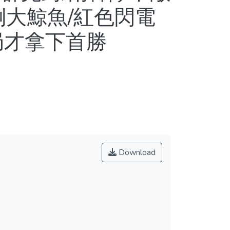
倒大鯨魚/紅色閃電
局才拿下首勝
Download