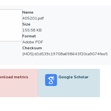
Name
405201.pdf
Size
155.58 KB
Format
Adobe PDF
Checksum
(MD5):d1d539c19708a698643f20ca9074fee5
nload metrics
Google Scholar