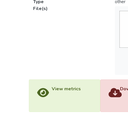
Type
other
File(s)
View metrics
Dow