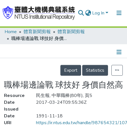
Log In
Home
體育新聞剪報
體育新聞剪報
Communities & Collections
職棒場邊論戰 球技好 身價自然高
Research Outputs
Fundings & Projects
Details
People
Export
Statistics
Organizations
職棒場邊論戰 球技好 身價自然高
Statistics
Resource
民生報, 中華職棒(80年), 頁5
Date
2017-03-24T09:55:36Z
Issued
Date
1991-11-18
URI
https://ir.ntus.edu.tw/handle/987654321/1