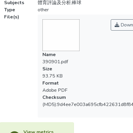
Subjects
體育評論及分析;棒球
Type
other
File(s)
Down
Name
390901.pdf
Size
93.75 KB
Format
Adobe PDF
Checksum
(MD5):9d4ee7e003a695cfb422631d8f8
View metrics