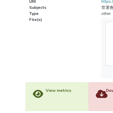
URI
https:
Subjects
世運會
Type
other
File(s)
View metrics
Dow