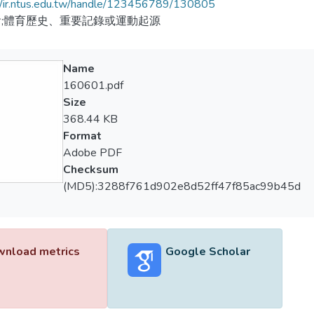
//ir.ntus.edu.tw/handle/123456789/130805
;體育歷史、重要記錄或運動起源
Name
160601.pdf
Size
368.44 KB
Format
Adobe PDF
Checksum
(MD5):3288f761d902e8d52ff47f85ac99b45d
nload metrics
Google Scholar