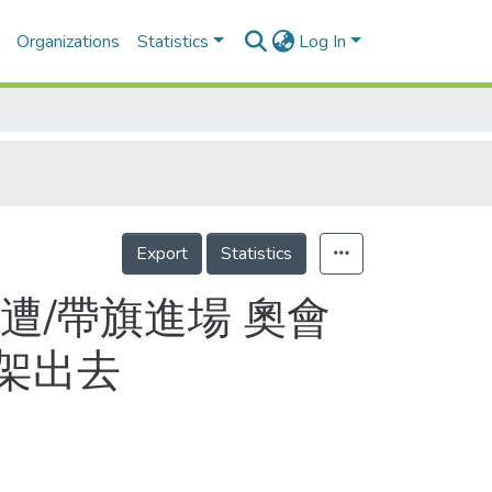
Organizations
Statistics
Log In
Export
Statistics
遭/帶旗進場 奧會
架出去