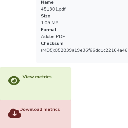
Name
451301.pdf
Size
1.09 MB
Format
Adobe PDF
Checksum
(MD5):052839a19e36f66dd1c22164a46
View metrics
Download metrics