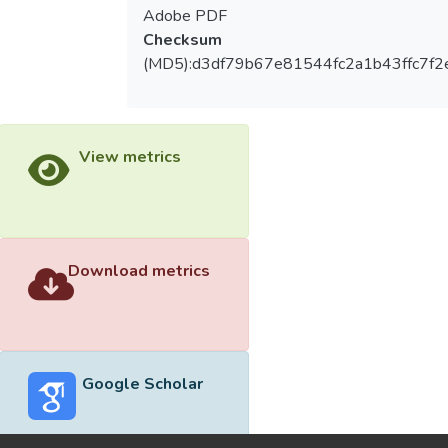
Adobe PDF
Checksum
(MD5):d3df79b67e81544fc2a1b43ffc7f2
View metrics
Download metrics
Google Scholar