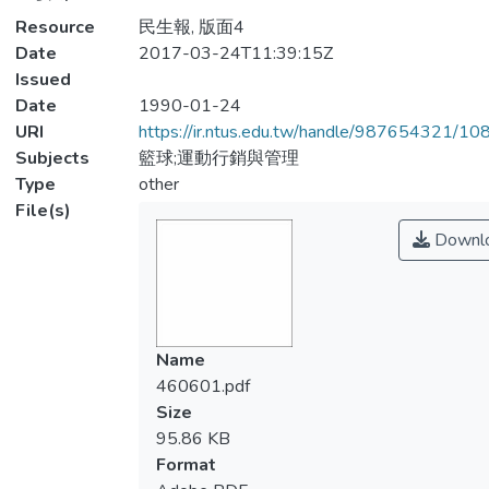
Resource
民生報, 版面4
Date
2017-03-24T11:39:15Z
Issued
Date
1990-01-24
URI
https://ir.ntus.edu.tw/handle/987654321/1
Subjects
籃球;運動行銷與管理
Type
other
File(s)
Downl
Name
460601.pdf
Size
95.86 KB
Format