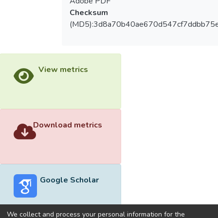
Adobe PDF
Checksum
(MD5):3d8a70b40ae670d547cf7ddbb75e
View metrics
Download metrics
Google Scholar
We collect and process your personal information for the