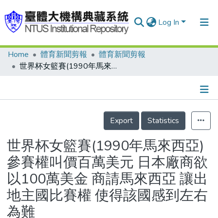
Log In
Home
體育新聞剪報
體育新聞剪報
Communities & Collections
世界杯女籃賽(1990年馬來西亞) 參賽權叫價百萬美元 日本廠商欲以100萬美金 商請馬來西亞 讓出地主國比賽權 使得該國感到左右為難
Research Outputs
Fundings & Projects
Details
People
Export
Statistics
Organizations
世界杯女籃賽(1990年馬來西亞)
Statistics
參賽權叫價百萬美元 日本廠商欲
以100萬美金 商請馬來西亞 讓出
地主國比賽權 使得該國感到左右
為難