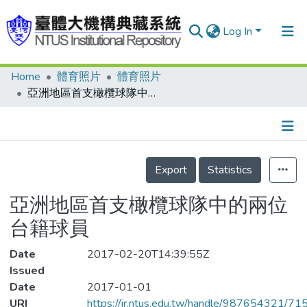
Log In
Home
體育照片
體育照片
Communities & Collections
亞洲地區首支橄欖球隊中的兩位台籍球員
Research Outputs
Fundings & Projects
Details
People
Export
Statistics
Organizations
亞洲地區首支橄欖球隊中的兩位
Statistics
台籍球員
Date
2017-02-20T14:39:55Z
Issued
Date
2017-01-01
URI
https://ir.ntus.edu.tw/handle/987654321/71