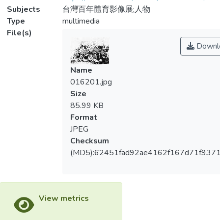
Subjects
台灣百年體育影像展;人物
Type
multimedia
File(s)
Downl
Name
016201.jpg
Size
85.99 KB
Format
JPEG
Checksum
(MD5):62451fad92ae4162f167d71f937
View metrics