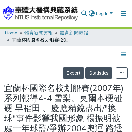
Log In
Home
體育新聞剪報
體育新聞剪報
Communities & Collections
宜蘭杯國際名校划船賽(2007年)系列報導4-4 雪梨、莫爾本硬碰硬 早稻田 、慶應精銳盡出/"換球"事件影響我國形象 楊振明被處一年球監/爭辦2004奧運 路透社：羅馬呼聲高
Research Outputs
Fundings & Projects
Details
People
Export
Statistics
Organizations
宜蘭杯國際名校划船賽(2007年)
Statistics
系列報導4-4 雪梨、莫爾本硬碰
硬 早稻田 、慶應精銳盡出/"換
球"事件影響我國形象 楊振明被
處一年球監/爭辦2004奧運 路透