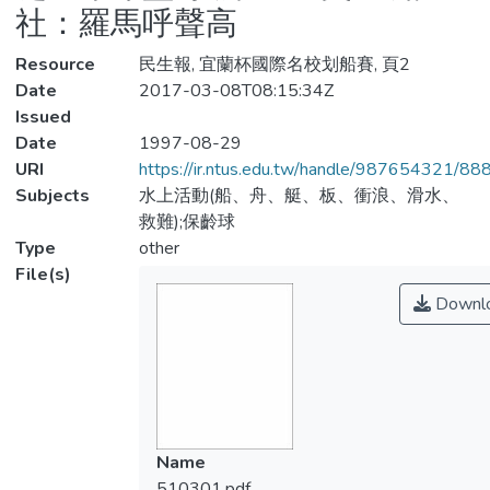
社：羅馬呼聲高
Resource
民生報, 宜蘭杯國際名校划船賽, 頁2
Date
2017-03-08T08:15:34Z
Issued
Date
1997-08-29
URI
https://ir.ntus.edu.tw/handle/987654321/88
Subjects
水上活動(船、舟、艇、板、衝浪、滑水、
救難);保齡球
Type
other
File(s)
Downl
Name
510301.pdf