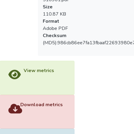
Size
110.87 KB
Format
Adobe PDF
Checksum
(MD5):986cb86ee7fa13fbaaf22693980e
View metrics
Download metrics