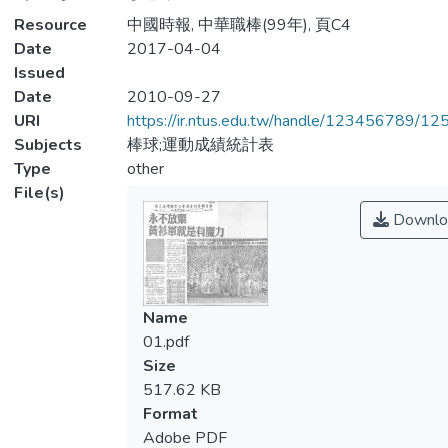
Resource
中國時報, 中華職棒(99年), 頁C4
Date
2017-04-04
Issued
Date
2010-09-27
URI
https://ir.ntus.edu.tw/handle/123456789/1
Subjects
棒球;運動成績統計表
Type
other
File(s)
Downlo
Name
01.pdf
Size
517.62 KB
Format
Adobe PDF