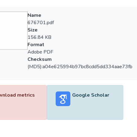
Name
676701.pdf
Size
156.84 KB
Format
Adobe PDF
Checksum
(MD5):a04e625994b97bc8cdd5dd334aae73fb
nload metrics
Google Scholar