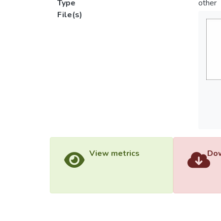
Type
other
File(s)
View metrics
Dow