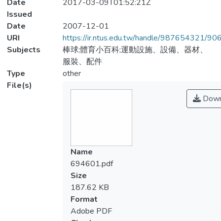
Date
2017-03-09T01:52:21Z
Issued
Date
2007-12-01
URI
https://ir.ntus.edu.tw/handle/987654321/90
Subjects
棒球;體育小百科;運動設施、設備、器材、
服裝、配件
Type
other
File(s)
Down
Name
694601.pdf
Size
187.62 KB
Format
Adobe PDF