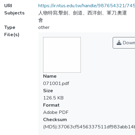
URI
https://ir.ntus.edu.tw/handle/987654321/74
Subjects
人物特寫;擊劍、劍道、西洋劍、軍刀;奧運
會
Type
other
File(s)
Down
Name
071001.pdf
Size
126.5 KB
Format
Adobe PDF
Checksum
(MD5):37063cf5456337511df983abb14