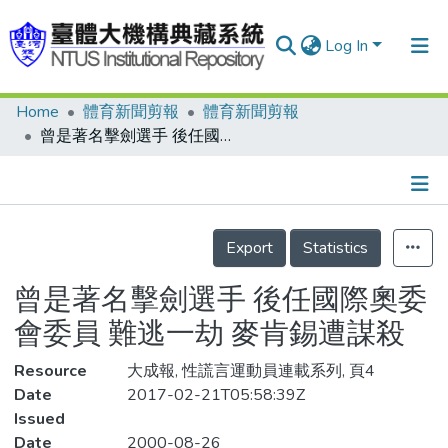
Log In
Home
體育新聞剪報
體育新聞剪報
Communities & Collections
曾是著名擊劍選手 後任國際奧委會委員 難逃一劫 麥肯錫遭謀殺
Research Outputs
Fundings & Projects
Details
People
Export
Statistics
Organizations
曾是著名擊劍選手 後任國際奧委
Statistics
會委員 難逃一劫 麥肯錫遭謀殺
Resource
大成報, 性謊言運動員連載系列, 頁4
Date
2017-02-21T05:58:39Z
Issued
Date
2000-08-26