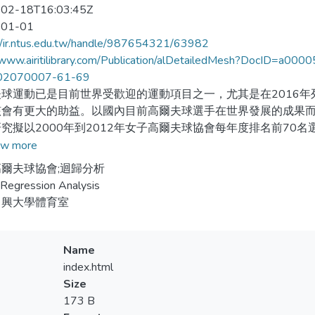
02-18T16:03:45Z
-01-01
//ir.ntus.edu.tw/handle/987654321/63982
//www.airitilibrary.com/Publication/alDetailedMesh?DocID=
02070007-61-69
夫球運動已是目前世界受歡迎的運動項目之一，尤其是在2016
該會有更大的助益。以國內目前高爾夫球選手在世界發展的成果
究擬以2000年到2012年女子高爾夫球協會每年度排名前70
，希望提供未來有志於世界高爾夫球舞台的女子選手作為參考的依
w more
影響選手桿數最重要的變數，其次為「平均推桿數」。因此選手在
爾夫球協會;迴歸分析
的考量外，更要找出影響這2個變數的關鍵因素，並針對較弱的技
Regression Analysis
中興大學體育室
as been regarded as one of the most popular sports in the worl
Name
y benefited promoting and developing this sport. Domestically, f
index.html
ational competitions. For this reason, this study analyzed and di
Size
anked top 70 by Lady Professional Golf Association from 2000 t
173 B
nced their performance. It was hoped that this analysis would pr