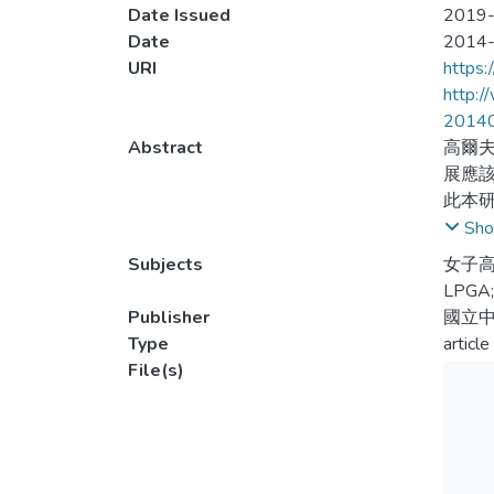
Date Issued
2019-
Date
2014
URI
https:
http:
2014
Abstract
高爾
展應
此本研
探討
Sho
年中
Subjects
女子高
優先
LPGA;
Publisher
國立
Type
article
File(s)
Golf h
greatl
intern
were r
influe