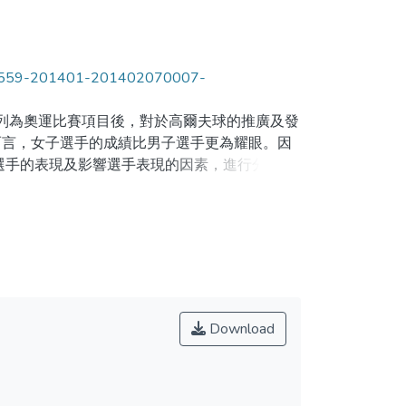
a0000559-201401-201402070007-
年列為奧運比賽項目後，對於高爾夫球的推廣及發
而言，女子選手的成績比男子選手更為耀眼。因
名選手的表現及影響選手表現的因素，進行分析及
據。本研究結果發現「標準桿上果嶺率」是13
擬訂訓練計劃時，除了以這2個部分的訓練作為
術加強訓練，才能更有效率地提昇水準。
d. Being included in 2016 Olympic Games has
Download
emale golfers outstand male golfers in many
scussed the performance of the lady golfers who
o 2012 year and also the factors which
ovide some reference to the lady golfers who