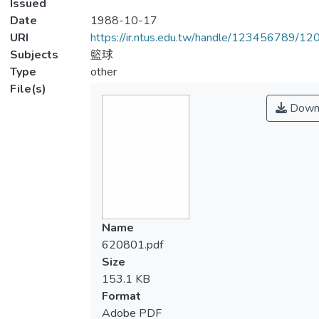
Issued
Date
1988-10-17
URI
https://ir.ntus.edu.tw/handle/123456789/1
Subjects
籃球
Type
other
File(s)
Down
Name
620801.pdf
Size
153.1 KB
Format
Adobe PDF