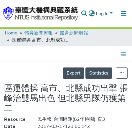
Log In
Home
體育新聞剪報
體育新聞剪報
Communities & Collections
區運體操 高市、北縣成功出擊 張峰治雙馬出色 但北縣男隊仍獲第二
Research Outputs
Fundings & Projects
Details
People
Export
Statistics
Organizations
區運體操 高市、北縣成功出擊 張
Statistics
峰治雙馬出色 但北縣男隊仍獲第
二
Resource
民生報, 台灣區運(82年桃園), 頁3
Date
2017-03-17T23:50:14Z