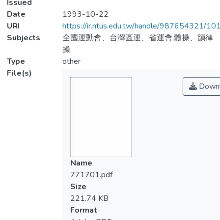
Issued
Date
1993-10-22
URI
https://ir.ntus.edu.tw/handle/987654321/1
Subjects
全國運動會、台灣區運、省運會;體操、韻律
操
Type
other
File(s)
Downl
Name
771701.pdf
Size
221.74 KB
Format