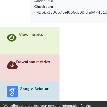
Adobe PDF
Checksum
(MD5):b1336575ef885db08fdfa647431
View metrics
Download metrics
Google Scholar
We collect and process your personal information for the