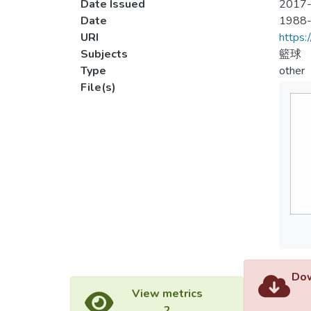
Date Issued
2017-
Date
1988
URI
https:
Subjects
籃球
Type
other
File(s)
Dow
View metrics
2