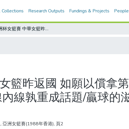
 Collections
Research Outputs
Fundings & Projects
People
亞洲杯女籃賽 中華女籃昨返國 如願以償拿第三/大高個也有吃癟時 韓國勝大陸 外線內線孰重成話題/贏球的滋味 聽聽球員怎麼說
華女籃昨返國 如願以償拿第
線內線孰重成話題/贏球的
 亞洲女籃賽(1988年香港), 頁2