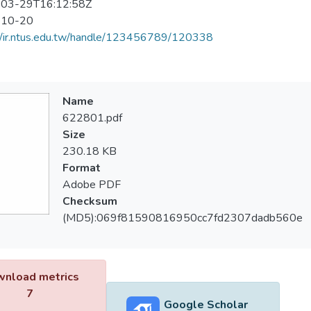
03-29T16:12:58Z
-10-20
//ir.ntus.edu.tw/handle/123456789/120338
Name
622801.pdf
Size
230.18 KB
Format
Adobe PDF
Checksum
(MD5):069f81590816950cc7fd2307dadb560e
nload metrics
7
Google Scholar