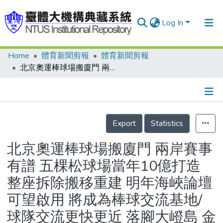
Log In
Home
體育新聞剪報
體育新聞剪報
Communities & Collections
北京奧運棒球場搬廈門 兩岸賽事有譜 五棵松球場當年10億打造 整座拆除搬移重建 明年海峽論壇可望啟用 將成為棒球交流基地/球隊交流更快更近 落腳大嶝島 金門一水之隔
Research Outputs
Fundings & Projects
Details
People
Export
Statistics
Organizations
北京奧運棒球場搬廈門 兩岸賽事
Statistics
有譜 五棵松球場當年10億打造
整座拆除搬移重建 明年海峽論壇
可望啟用 將成為棒球交流基地/
球隊交流更快更近 落腳大嶝島 金