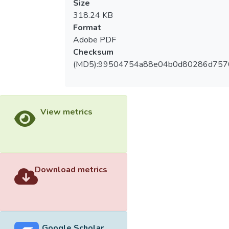
Size
318.24 KB
Format
Adobe PDF
Checksum
(MD5):99504754a88e04b0d80286d75
View metrics
Download metrics
Google Scholar