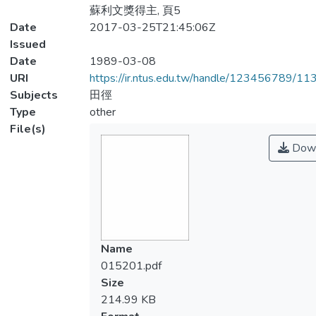
蘇利文獎得主, 頁5
Date
2017-03-25T21:45:06Z
Issued
Date
1989-03-08
URI
https://ir.ntus.edu.tw/handle/123456789/1
Subjects
田徑
Type
other
File(s)
Down
Name
015201.pdf
Size
214.99 KB