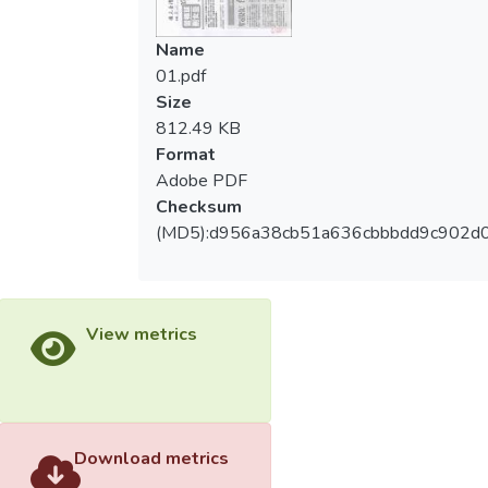
Name
01.pdf
Size
812.49 KB
Format
Adobe PDF
Checksum
(MD5):d956a38cb51a636cbbbdd9c902d
View metrics
Download metrics