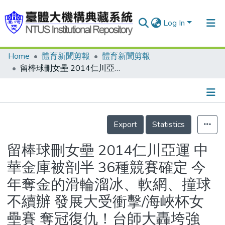
Log In
Home
體育新聞剪報
體育新聞剪報
Communities & Collections
留棒球刪女壘 2014仁川亞運 中華金庫被剖半 36種競賽確定 今年奪金的滑輪溜冰、軟網、撞球不續辦 發展大受衝擊/海峽杯女壘賽 奪冠復仇！台師大轟垮強投/海峽杯女壘賽 又被逆轉 台體崩盤獲第4/亞運噩耗傳來 經費大砍 女壘怕就此玩完
Research Outputs
Fundings & Projects
Details
People
Export
Statistics
Organizations
留棒球刪女壘 2014仁川亞運 中
Statistics
華金庫被剖半 36種競賽確定 今
年奪金的滑輪溜冰、軟網、撞球
不續辦 發展大受衝擊/海峽杯女
壘賽 奪冠復仇！台師大轟垮強