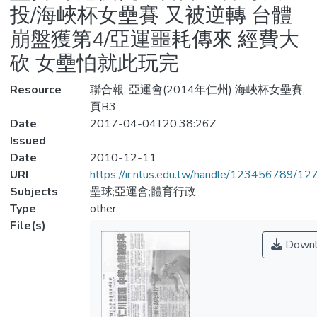
投/海峽杯女壘賽 又被逆轉 台體
崩盤獲第4/亞運噩耗傳來 經費大
砍 女壘怕就此玩完
Resource
聯合報, 亞運會(2014年仁州) 海峽杯女壘賽,
頁B3
Date
2017-04-04T20:38:26Z
Issued
Date
2010-12-11
URI
https://ir.ntus.edu.tw/handle/123456789/1
Subjects
壘球;亞運會;體育行政
Type
other
File(s)
Downl