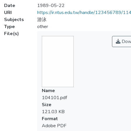
Date
1989-05-22
URI
https://ir.ntus.edu.tw/handle/123456789/1
Subjects
游泳
Type
other
File(s)
Dow
Name
104101.pdf
Size
121.03 KB
Format
Adobe PDF