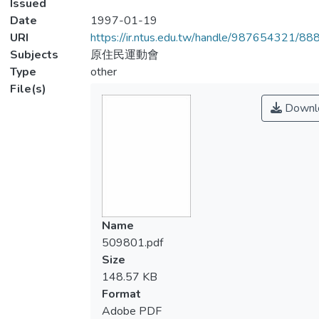
Issued
Date
1997-01-19
URI
https://ir.ntus.edu.tw/handle/987654321/88
Subjects
原住民運動會
Type
other
File(s)
Downl
Name
509801.pdf
Size
148.57 KB
Format
Adobe PDF