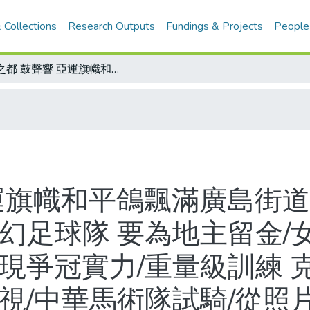
 Collections
Research Outputs
Fundings & Projects
People
水之都 鼓聲響 亞運旗幟和平鴿飄滿廣島街道 藝文展覽、活動烘托亞運氣氛/日本夢幻足球隊 要為地主留金/女壘奪金計劃驗收 最後一場訓練賽 展現爭冠實力/重量級訓練 克服速球障礙 中華女壘娘子軍 不容忽視/中華馬術隊試騎/從照片回顧北京亞運八之三 奧運級的開幕典禮
亞運旗幟和平鴿飄滿廣島街道
夢幻足球隊 要為地主留金/
現爭冠實力/重量級訓練 
忽視/中華馬術隊試騎/從照