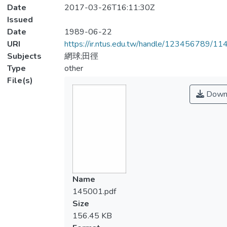
Date
2017-03-26T16:11:30Z
Issued
Date
1989-06-22
URI
https://ir.ntus.edu.tw/handle/123456789/1
Subjects
網球;田徑
Type
other
File(s)
Down
Name
145001.pdf
Size
156.45 KB