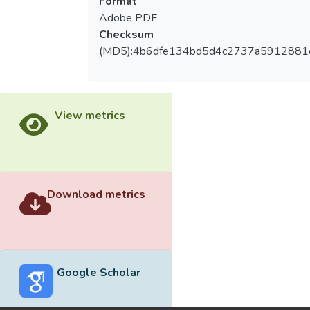
Format
Adobe PDF
Checksum
(MD5):4b6dfe134bd5d4c2737a5912881
View metrics
Download metrics
Google Scholar