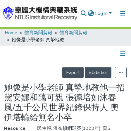
Log In
Home
體育新聞剪報
體育新聞剪報
Communities & Collections
她像是小學老師 真摯地教他一招 黛安娜和藹可親 張德培如沐春風/五千公尺世界紀錄保持人 奧伊塔輸給無名小卒
Research Outputs
Fundings & Projects
Details
People
Export
Statistics
Organizations
她像是小學老師 真摯地教他一招
Statistics
黛安娜和藹可親 張德培如沐春
風/五千公尺世界紀錄保持人 奧
伊塔輸給無名小卒
Resource
民生報, 溫布頓網球賽(1989年), 頁5