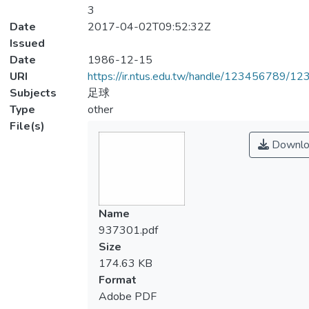
3
Date
2017-04-02T09:52:32Z
Issued
Date
1986-12-15
URI
https://ir.ntus.edu.tw/handle/123456789/1
Subjects
足球
Type
other
File(s)
Downlo
Name
937301.pdf
Size
174.63 KB
Format
Adobe PDF