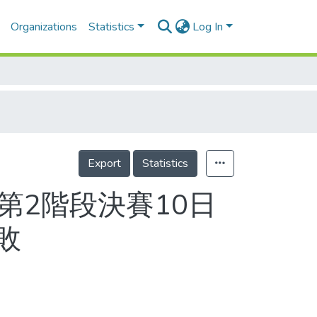
Organizations
Statistics
Log In
Export
Statistics
第2階段決賽10日
敗