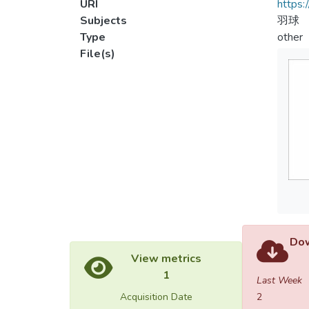
URI
https:
Subjects
羽球
Type
other
File(s)
Dow
View metrics
1
Last Week
Acquisition Date
2