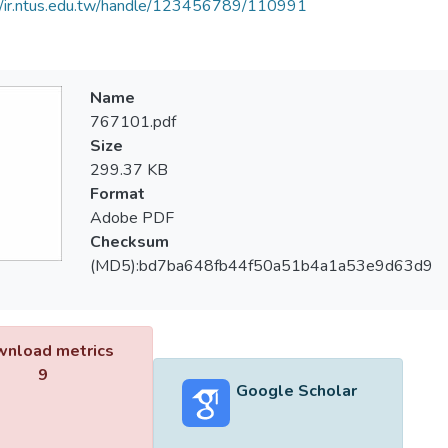
//ir.ntus.edu.tw/handle/123456789/110991
Name
767101.pdf
Size
299.37 KB
Format
Adobe PDF
Checksum
(MD5):bd7ba648fb44f50a51b4a1a53e9d63d9
nload metrics
9
Google Scholar