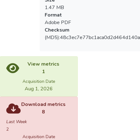
Size
1.47 MB
Format
Adobe PDF
Checksum
(MD5):48c3ec7e77bc1aca0d2d464d140a
View metrics
1
Acquisition Date
Aug 1, 2026
Download metrics
8
Last Week
2
Acquisition Date