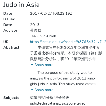
Judo in Asia
Date
2017-02-27T08:22:19Z
Issued
Date
2013
Advisor
蔡俊傑
Tsai Chun-Chieh
URI
https://ir.ntus.edu.tw/handle/987654321/71
Abstract
本研究旨在分析2012年亞洲青少年女
子柔道比賽得分情形。本研究採攝（錄）影
觀察統計分析法，將2012年亞洲青少年女
子柔道比賽得分內容拍攝轉錄成光碟，將觀
Show more
察與分析所得的資料以描述性統計、單因子
The purpose of this study was to
變異數分析及p-value、獨立樣本t檢定，進
analysis the point-gaining of 2012 junior
行資料處理與分析。歸納本研究結果如下：
girls judo in Asia. This study used camera
（一）2012年亞洲青少年女子柔道比賽有
(recording) video observation statistical
Show more
14個國家60名選手參加7個量級比賽，以日
analysis, the tournament score contents of
Subjects
柔道;技術分析;得分等級
本成績最好。（二）有效攻擊次數方面、第
2012 junior girls Judo in Asia shoot and
judo;technical analysis;score level
1分鐘有效攻擊次數最多，第2分鐘次之，