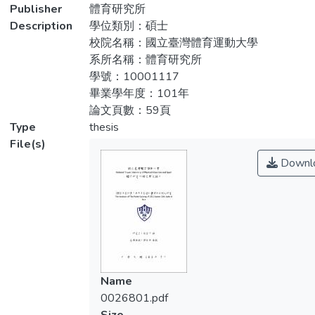
transcribed into CD. Descriptive statistics,
Publisher
體育研究所
第3、4分鐘較少；得分技術方面使用足技
one-way ANOVA , p-value, independent
Description
學位類別：碩士
技術動作得分最多，在地面壓制技術動作部
sample t-test were applied to analyze the
校院名稱：國立臺灣體育運動大學
分各量級均以固技技術動作得分較多；得分
data. The major findings of this analysis
系所名稱：體育研究所
等級方面，得分等級依序為一勝、有效、半
study were summarized as followings: first,
學號：10001117
勝。（三）各個國家在攻擊次數有效性及得
there are 14 countries, 60 players
畢業學年度：101年
分等級得一勝分有顯著差異。最後根據分析
participated in seven middleweight
論文頁數：59頁
結果提出具體建議，以供國內選手、教練及
tournament of 2012 junior girls judo in Asia.
Type
thesis
未來研究者參考。
Among these countries, Japan's scores was
File(s)
the best. Second, the times of effective
Downl
attack in the first minute were the most.
Third, significant differences were found in
effective attack and “Ippon”. The
suggestions of the findings were made for
domestic players, coachs and future
researchers.
Name
0026801.pdf