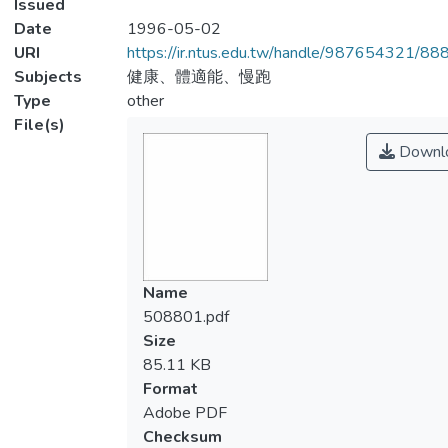
Issued
Date
1996-05-02
URI
https://ir.ntus.edu.tw/handle/987654321/88
Subjects
健康、體適能、慢跑
Type
other
File(s)
Downl
Name
508801.pdf
Size
85.11 KB
Format
Adobe PDF
Checksum