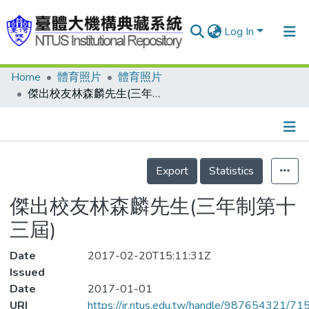
Log In
Home
體育照片
體育照片
Communities & Collections
傑出校友林森麟先生(三年制第十三屆)
Research Outputs
Fundings & Projects
Details
People
Export
Statistics
Organizations
傑出校友林森麟先生(三年制第十
Statistics
三屆)
Date
2017-02-20T15:11:31Z
Issued
Date
2017-01-01
URI
https://ir.ntus.edu.tw/handle/987654321/71