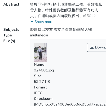
Abstract
曾獲亞洲排行榜十項運動第二傑、英雄榜風
雲人物、特殊優良教師及推行體育有功人
員，在運動成就方面表現傑出。(950426建
檔)
Show more
Subjects
歷屆傑出校友;國立台灣體育學院;人物
Type
multimedia
File(s)
Downl
Name
024001.jpg
Size
53.27 KB
Format
JPEG
Checksum
(MD5):ccb95a4003ed6b8dc855d77ac2c