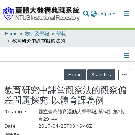
Log In
Home
校刊及學報
學報
Communities & Collections
教育研究中課堂觀察法的觀察偏差問題探究-以體育課為例
Research Outputs
Fundings & Projects
Details
People
Export
Statistics
Organizations
教育研究中課堂觀察法的觀察偏
Statistics
差問題探究-以體育課為例
Resource
國立臺灣體育運動大學學報, 第5卷, 第2期,
頁29-44
Date
2017-04-25T03:46:46Z
Issued