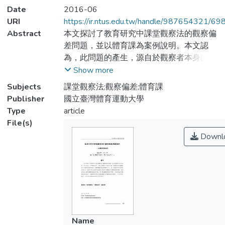
Date
2016-06
URI
https://ir.ntus.edu.tw/handle/987654321/69
Abstract
本文探討了教育研究中課堂觀察法的觀察偏
差問題，並以體育課為案例說明。本文認
為，此問題的產生，源自於觀察者本身的因
素，與觀察者和被觀察者之互動所造成的因
Show more
素。而處理觀察偏差問題的方法，除了從觀
Subjects
課堂觀察法;觀察偏差;體育課
察者本身的能力著手外，還可以從內在和外
Publisher
國立臺灣體育運動大學
在兩個方面來改善觀察法的觀察偏差問題。
Type
article
最後並提出全面認識觀察偏差的可能、盡力
File(s)
處理觀察偏差的問題、然後詳盡說明觀察偏
Downl
差的情況，是處理教育研究中課堂觀察法的
觀察偏差問題時，可以思考的路徑，以作為
日後使用此研究方法的參考。
Name