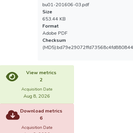
bu01-201606-03.pdf
Size
653.44 KB
Format
Adobe PDF
Checksum
(MD5):bd79e29072ffd73568c4fd880844
View metrics
2
Acquisition Date
Aug 8, 2026
Download metrics
6
Acquisition Date