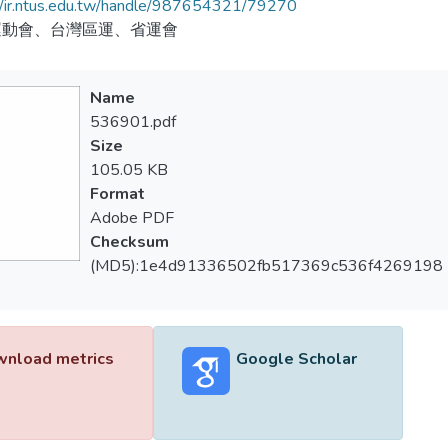
//ir.ntus.edu.tw/handle/987654321/79270
運動會、台灣區運、省運會
Name
536901.pdf
Size
105.05 KB
Format
Adobe PDF
Checksum
(MD5):1e4d91336502fb517369c536f4269198
nload metrics
Google Scholar