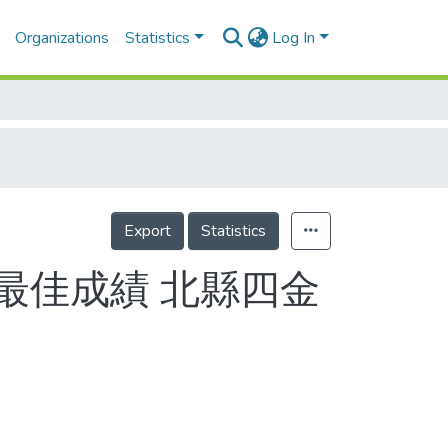
Organizations
Statistics
Log In
Export
Statistics
最佳成績 北縣四金