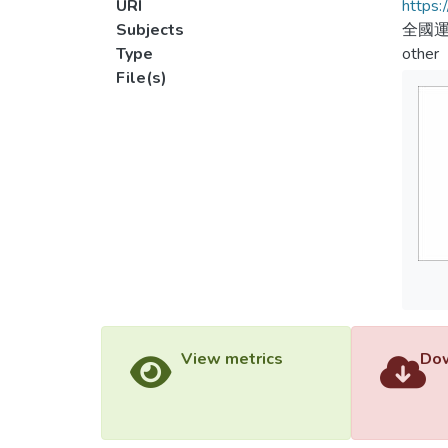
URI
https:
Subjects
全國
Type
other
File(s)
View metrics
Dow