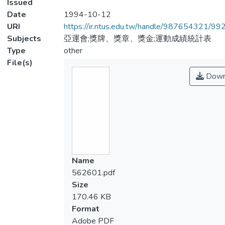
Issued
Date
1994-10-12
URI
https://ir.ntus.edu.tw/handle/987654321/99
Subjects
亞運會;獎牌、獎章、獎金;運動成績統計表
Type
other
File(s)
Down
Name
562601.pdf
Size
170.46 KB
Format
Adobe PDF