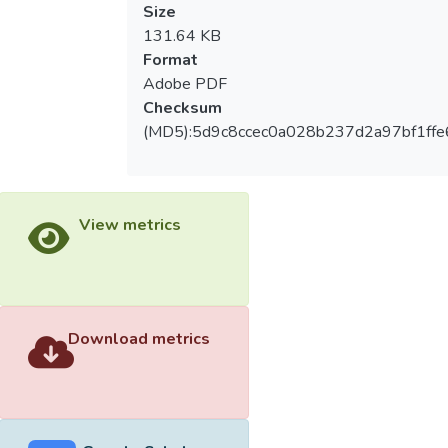
Size
131.64 KB
Format
Adobe PDF
Checksum
(MD5):5d9c8ccec0a028b237d2a97bf1ffe
View metrics
Download metrics