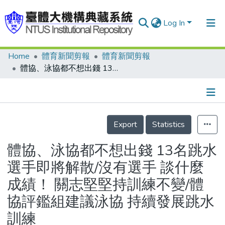
Log In
Home
體育新聞剪報
體育新聞剪報
Communities & Collections
體協、泳協都不想出錢 13名跳水選手即將解散/沒有選手 談什麼成績！ 關志堅堅持訓練不變/體協評鑑組建議泳協 持續發展跳水訓練
Research Outputs
Fundings & Projects
Details
People
Export
Statistics
Organizations
體協、泳協都不想出錢 13名跳水
Statistics
選手即將解散/沒有選手 談什麼
成績！ 關志堅堅持訓練不變/體
協評鑑組建議泳協 持續發展跳水
訓練