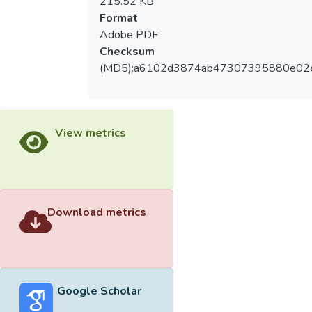
215.52 KB
Format
Adobe PDF
Checksum
(MD5):a6102d3874ab47307395880e02
View metrics
Download metrics
Google Scholar