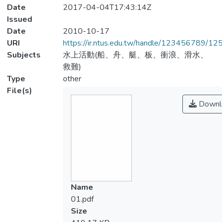
Date
2017-04-04T17:43:14Z
Issued
Date
2010-10-17
URI
https://ir.ntus.edu.tw/handle/123456789/1
Subjects
水上活動(船、舟、艇、板、衝浪、滑水、
救難)
Type
other
File(s)
Downl
Name
01.pdf
Size