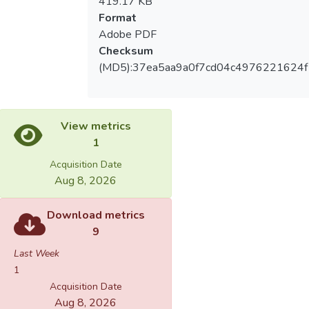
419.17 KB
Format
Adobe PDF
Checksum
(MD5):37ea5aa9a0f7cd04c4976221624
View metrics
1
Acquisition Date
Aug 8, 2026
Download metrics
9
Last Week
1
Acquisition Date
Aug 8, 2026