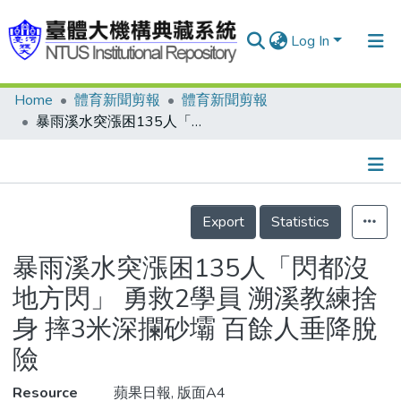
Log In
Home
體育新聞剪報
體育新聞剪報
Communities & Collections
暴雨溪水突漲困135人「閃都沒地方閃」 勇救2學員 溯溪教練捨身 摔3米深攔砂壩 百餘人垂降脫險
Research Outputs
Fundings & Projects
Details
People
Export
Statistics
Organizations
暴雨溪水突漲困135人「閃都沒
Statistics
地方閃」 勇救2學員 溯溪教練捨
身 摔3米深攔砂壩 百餘人垂降脫
險
Resource
蘋果日報, 版面A4