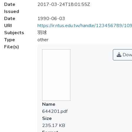
Date
2017-03-24T18:01:55Z
Issued
Date
1990-06-03
URI
https://ir.ntus.edu.tw/handle/123456789/1
Subjects
羽球
Type
other
File(s)
Dow
Name
644201.pdf
Size
235.17 KB