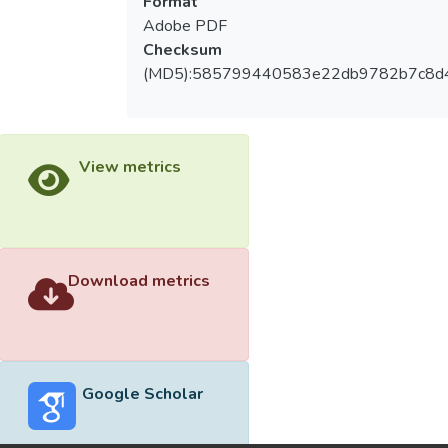
Format
Adobe PDF
Checksum
(MD5):585799440583e22db9782b7c8d
View metrics
Download metrics
Google Scholar