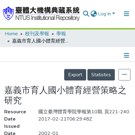
Log In
Home
校刊及學報
學報
Communities & Collections
嘉義市育人國小體育經營策略之研究
Research Outputs
Fundings & Projects
Details
People
Export
Statistics
Organizations
嘉義市育人國小體育經營策略之
Statistics
研究
Resource
國立臺灣體育學院學報第10期, 頁221-240
Date
2017-02-21T06:29:48Z
Issued
Date
2002-01