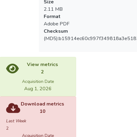
Size
2.11 MB
Format
Adobe PDF
Checksum
(MD5):b15914ec60c997f349818a3e518
View metrics
2
Acquisition Date
Aug 1, 2026
Download metrics
10
Last Week
2
Acquisition Date