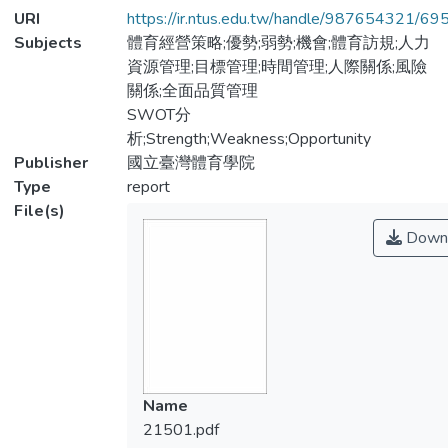
URI
https://ir.ntus.edu.tw/handle/987654321/69
Subjects
體育經營策略;優勢;弱勢;機會;體育訪規;人力
資源管理;目標管理;時間管理;人際關係;風險
關係;全面品質管理
SWOT分
析;Strength;Weakness;Opportunity
Publisher
國立臺灣體育學院
Type
report
File(s)
Down
Name
21501.pdf