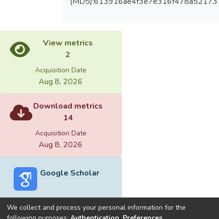
(MD5):613916ae4f3e7e316f478a52173
View metrics
2
Acquisition Date
Aug 8, 2026
Download metrics
14
Acquisition Date
Aug 8, 2026
Google Scholar
We collect and process your personal information for the
following purposes:
Authentication, Preferences,