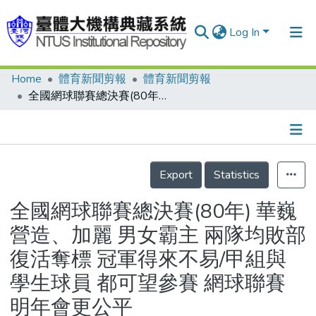
Log In
Home
體育新聞剪報
體育新聞剪報
Communities & Collections
全國網球聯賽總決賽(80年) 華巍營造、加麗 男女霸主 兩隊均敗部復活奪標 冠軍得來不易/甲組與學生球員 都可望參賽 網球聯賽 明年會更公平
Research Outputs
Fundings & Projects
Details
People
Export
Statistics
Organizations
全國網球聯賽總決賽(80年) 華巍
Statistics
營造、加麗 男女霸主 兩隊均敗部
復活奪標 冠軍得來不易/甲組與
學生球員 都可望參賽 網球聯賽
明年會更公平