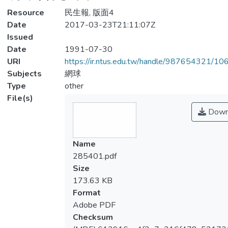
Resource
民生報, 版面4
Date
2017-03-23T21:11:07Z
Issued
Date
1991-07-30
URI
https://ir.ntus.edu.tw/handle/987654321/1
Subjects
網球
Type
other
File(s)
Down
Name
285401.pdf
Size
173.63 KB
Format
Adobe PDF
Checksum