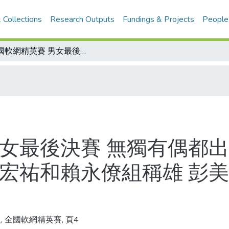
 Collections
Research Outputs
Fundings & Projects
People
全國軟網精英賽 男女最後決賽 無獨有偶都出現決勝局搶九 比數恰巧同為九比三 劉宏祐和賴永僚組稱雄 彭美園和彭惠珍雙彭聯手封后
男女最後決賽 無獨有偶都出
劉宏祐和賴永僚組稱雄 彭
, 全國軟網精英賽, 頁4