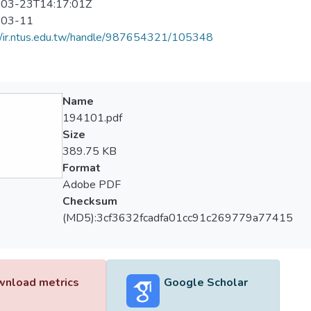
03-23T14:17:01Z
-03-11
//ir.ntus.edu.tw/handle/987654321/105348
Name
194101.pdf
Size
389.75 KB
Format
Adobe PDF
Checksum
(MD5):3cf3632fcadfa01cc91c269779a77415
nload metrics
Google Scholar