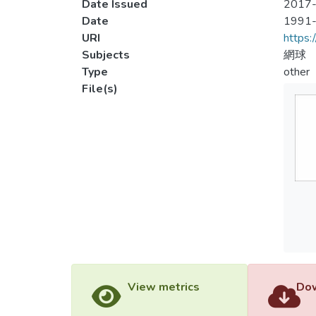
Date Issued
2017-
Date
1991
URI
https:
Subjects
網球
Type
other
File(s)
View metrics
Dow