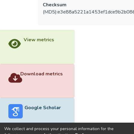
Checksum
(MD5):e3e88a5221a1453ef1dce9b2b08
View metrics
Download metrics
Google Scholar
We collect and process your personal information for the