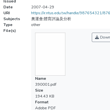
Issued
Date
2007-04-29
URI
https://ir.ntus.edu.tw/handle/987654321/87
Subjects
奧運會;體育評論及分析
Type
other
File(s)
Down
Name
390001.pdf
Size
194.43 KB
Format
Adobe PDF