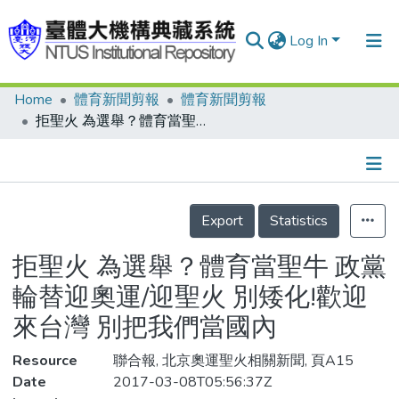
Log In
Home
體育新聞剪報
體育新聞剪報
Communities & Collections
拒聖火 為選舉？體育當聖牛 政黨輪替迎奧運/迎聖火 別矮化!歡迎來台灣 別把我們當國內
Research Outputs
Fundings & Projects
Details
People
Export
Statistics
Organizations
拒聖火 為選舉？體育當聖牛 政黨
Statistics
輪替迎奧運/迎聖火 別矮化!歡迎
來台灣 別把我們當國內
Resource
聯合報, 北京奧運聖火相關新聞, 頁A15
Date
2017-03-08T05:56:37Z