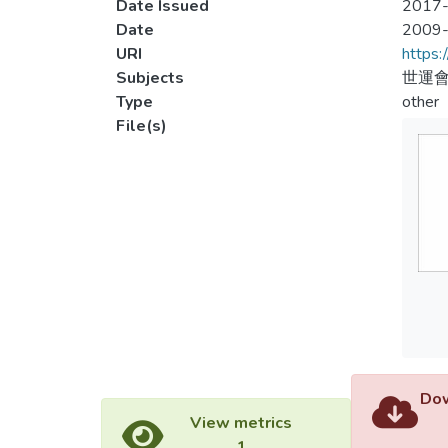
Date Issued
2017-
Date
2009
URI
https:
Subjects
世運會
Type
other
File(s)
Dow
View metrics
1