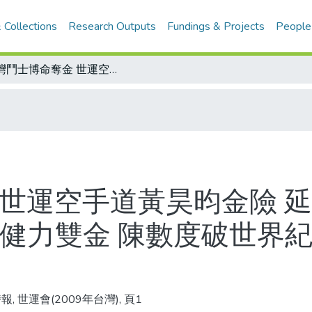
 Collections
Research Outputs
Fundings & Projects
People
台灣鬥士博命奪金 世運空手道黃昊昀金險 延長賽被攻擊尚未脫險/陳葦綾、謝宗庭健力雙金 陳數度破世界紀錄 謝敗強敵一鳴驚人
 世運空手道黃昊昀金險 
庭健力雙金 陳數度破世界紀
, 世運會(2009年台灣), 頁1