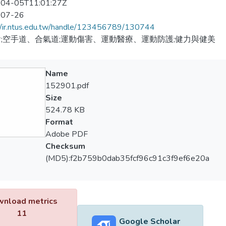
04-05T11:01:27Z
-07-26
//ir.ntus.edu.tw/handle/123456789/130744
;空手道、合氣道;運動傷害、運動醫療、運動防護;健力與健美
Name
152901.pdf
Size
524.78 KB
Format
Adobe PDF
Checksum
(MD5):f2b759b0dab35fcf96c91c3f9ef6e20a
nload metrics
11
Google Scholar