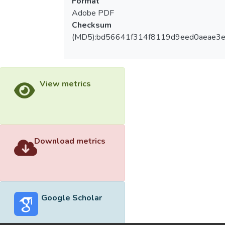
Format
Adobe PDF
Checksum
(MD5):bd56641f314f8119d9eed0aeae3e
View metrics
Download metrics
Google Scholar