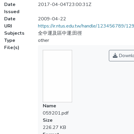
Date
2017-04-04T23:00:31Z
Issued
Date
2009-04-22
URI
https://ir.ntus.edu.tw/handle/123456789/1
Subjects
全中運及區中運;田徑
Type
other
File(s)
Downl
Name
059201.pdf
Size
226.27 KB