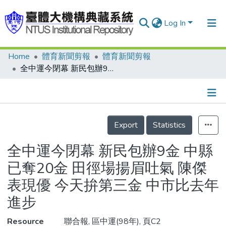
Log In
Home
體育新聞剪報
體育新聞剪報
Communities & Collections
全中運今閉幕 新民包辦9金 中縣已奪20金 田徑場揚眉吐氣 陳傑表現優 今天拚第三金 中市比去年進步
Research Outputs
Fundings & Projects
Details
People
Export
Statistics
Organizations
全中運今閉幕 新民包辦9金 中縣
Statistics
已奪20金 田徑場揚眉吐氣 陳傑
表現優 今天拚第三金 中市比去年
進步
Resource
聯合報, 區中運(98年), 頁C2