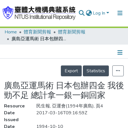
Log In
Home
體育新聞剪報
體育新聞剪報
Communities & Collections
廣島亞運馬術 日本包辦四金 我後勁不足 總計拿一銀一銅回家
Research Outputs
Fundings & Projects
Details
People
Export
Statistics
Organizations
廣島亞運馬術 日本包辦四金 我後
Statistics
勁不足 總計拿一銀一銅回家
Resource
民生報, 亞運會(1994年廣島), 頁4
Date
2017-03-16T09:16:59Z
Issued
Date
1994-10-10