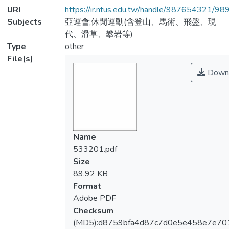
URI
https://ir.ntus.edu.tw/handle/987654321/98
Subjects
亞運會;休閒運動(含登山、馬術、飛盤、現
代、滑草、攀岩等)
Type
other
File(s)
Down
Name
533201.pdf
Size
89.92 KB
Format
Adobe PDF
Checksum
(MD5):d8759bfa4d87c7d0e5e458e7e70