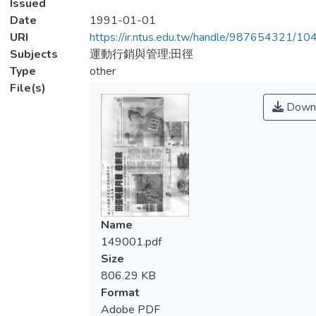
Issued
Date
1991-01-01
URI
https://ir.ntus.edu.tw/handle/987654321/1
Subjects
運動行銷與管理;田徑
Type
other
File(s)
Down
Name
149001.pdf
Size
806.29 KB
Format
Adobe PDF