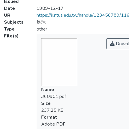
Issued
Date
1989-12-17
URI
https://ir.ntus.edu.tw/handle/123456789/1
Subjects
足球
Type
other
File(s)
Downl
Name
360901.pdf
Size
237.25 KB
Format
Adobe PDF