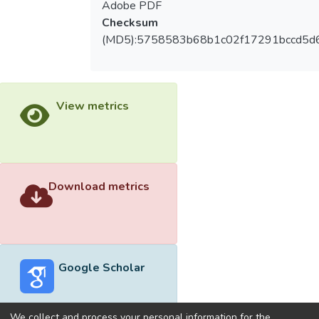
Adobe PDF
Checksum
(MD5):5758583b68b1c02f17291bccd5d
View metrics
Download metrics
Google Scholar
We collect and process your personal information for the