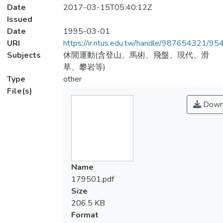
Date
2017-03-15T05:40:12Z
Issued
Date
1995-03-01
URI
https://ir.ntus.edu.tw/handle/987654321/95
Subjects
休閒運動(含登山、馬術、飛盤、現代、滑
草、攀岩等)
Type
other
File(s)
Down
Name
179501.pdf
Size
206.5 KB
Format