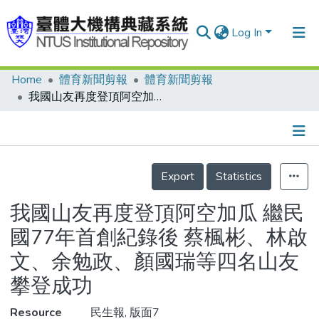
Log In
Home
體育新聞剪報
體育新聞剪報
Communities & Collections
我國山友再度登頂阿空加瓜 繼民國77年首創紀錄後 蔡楓彬、林啟文、余勉政、顏國瑞等四名山友攀登成功
Research Outputs
Fundings & Projects
Details
People
Export
Statistics
Organizations
我國山友再度登頂阿空加瓜 繼民
Statistics
國77年首創紀錄後 蔡楓彬、林啟
文、余勉政、顏國瑞等四名山友
攀登成功
Resource
民生報, 版面7